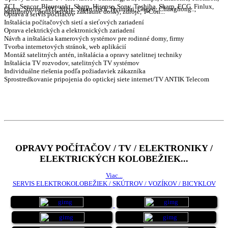
TCL, Sencor, Blaupunkt, Sharp, Hisense, Sony, Toshiba, Sharp, ECG, Finlux,
Orava, Strong, JVC, Metz, Smart Tech, Hyundai, Gogen, Changhong..,
monitorov - podsvietenie, základné dosky, zdroje, T-Con...
Oprava a servis počítačov
Inštalácia počítačových sietí a sieťových zariadení
Oprava elektrických a elektronických zariadení
Návrh a inštalácia kamerových systémov pre rodinné domy, firmy
Tvorba internetových stránok, web aplikácií
Montáž satelitných antén, inštalácia a opravy satelitnej techniky
Inštalácia TV rozvodov, satelitných TV systémov
Individuálne riešenia podľa požiadaviek zákazníka
Sprostredkovanie pripojenia do optickej siete internet/TV ANTIK Telecom
OPRAVY POČÍTAČOV / TV / ELEKTRONIKY /
ELEKTRICKÝCH KOLOBEŽIEK...
Viac...
SERVIS ELEKTROKOLOBEŽIEK / SKÚTROV / VOZÍKOV / BICYKLOV