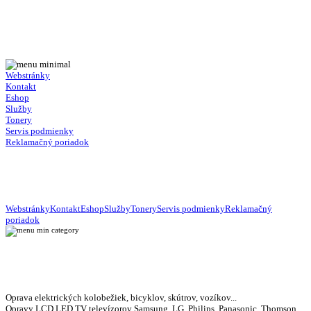
Webstránky
Kontakt
Eshop
Služby
Tonery
Servis podmienky
Reklamačný poriadok
Webstránky
Kontakt
Eshop
Služby
Tonery
Servis podmienky
Reklamačný
poriadok
Oprava elektrických kolobežiek, bicyklov, skútrov, vozíkov...
Opravy LCD LED TV televízorov Samsung, LG, Philips, Panasonic, Thomson,