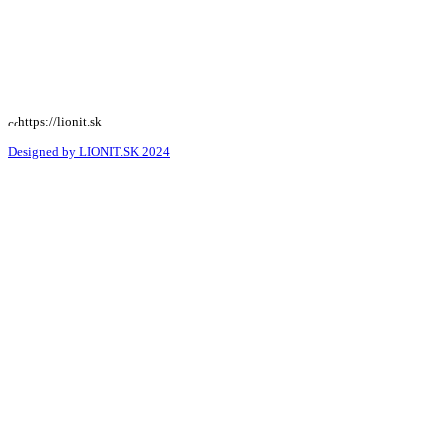
Ochrana osobných údajov
Reklamačný poriadok
Cookies nastavenia
https://lionit.sk
Designed by LIONIT.SK 2024