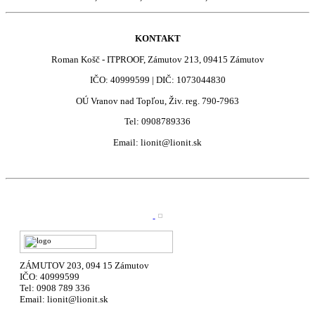
KONTAKT
Roman Košč - ITPROOF, Zámutov 213, 09415 Zámutov
IČO: 40999599 | DIČ:
1073044830
OÚ Vranov nad Topľou, Živ. reg. 790-7963
Tel: 0908789336
Email: lionit@lionit.sk
ZÁMUTOV 203, 094 15 Zámutov
IČO: 40999599
Tel: 0908 789 336
Email: lionit@lionit.sk